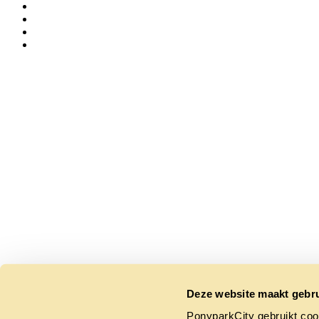
Deze website maakt gebru
PonyparkCity gebruikt coo