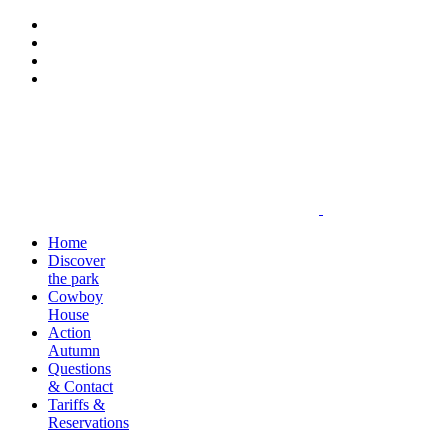
Home
Discover
the park
Cowboy
House
Action
Autumn
Questions
& Contact
Tariffs &
Reservations