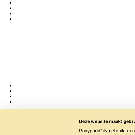
Follow us
Deze website maakt gebru
PonyparkCity gebruikt coo