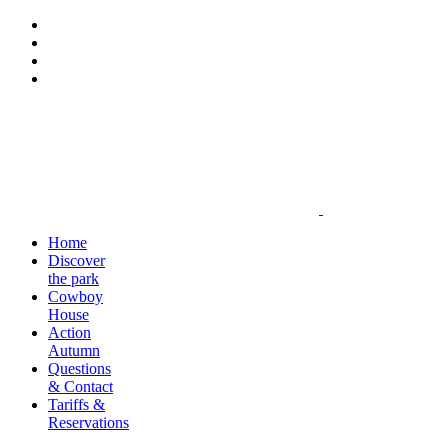
Home
Discover
the park
Cowboy
House
Action
Autumn
Questions
& Contact
Tariffs &
Reservations