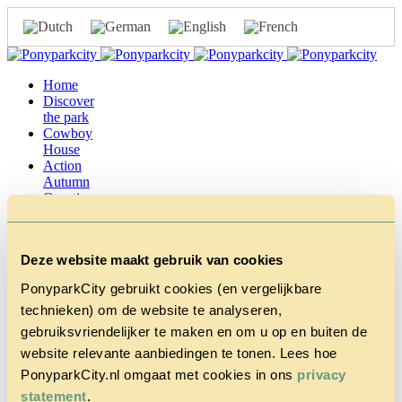
Home
Discover
the park
Cowboy
House
Action
Autumn
Questions
& Contact
Tariffs &
Reservations
Deze website maakt gebruik van cookies
PonyparkCity gebruikt cookies (en vergelijkbare
technieken) om de website te analyseren,
gebruiksvriendelijker te maken en om u op en buiten de
ponyparkcity-beoordelingen-Nance-Lagerweij
website relevante aanbiedingen te tonen. Lees hoe
July 18, 2016 9:24 am
Published by
admin
PonyparkCity.nl omgaat met cookies in ons
privacy
statement
.