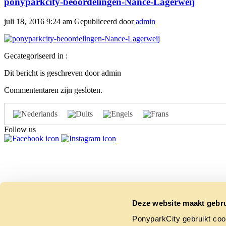
ponyparkcity-beoordelingen-Nance-Lagerweij
juli 18, 2016 9:24 am
Gepubliceerd door
admin
Gecategoriseerd in :
Dit bericht is geschreven door admin
Commententaren zijn gesloten.
Follow us
Deze website maakt gebru
PonyparkCity gebruikt coo