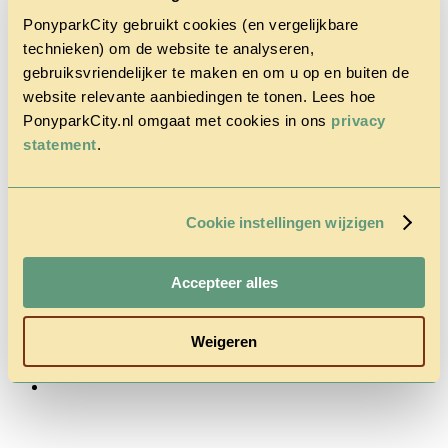
PonyparkCity gebruikt cookies (en vergelijkbare
technieken) om de website te analyseren,
gebruiksvriendelijker te maken en om u op en buiten de
website relevante aanbiedingen te tonen. Lees hoe
PonyparkCity.nl omgaat met cookies in ons
privacy
Home
statement
.
Het Park
Cowboy
House
Actie
Cookie instellingen wijzigen
Herfstvakantie
Vragen &
Contact
Tarieven &
Accepteer alles
Reserveren
Weigeren