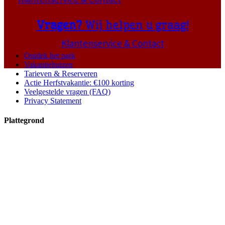
Vragen?
Wij helpen u graag!
Klantenservice & Contact
Ontdek het park
Vakantiehuizen
Tarieven & Reserveren
Actie Herfstvakantie: €100 korting
Veelgestelde vragen (FAQ)
Privacy Statement
Plattegrond