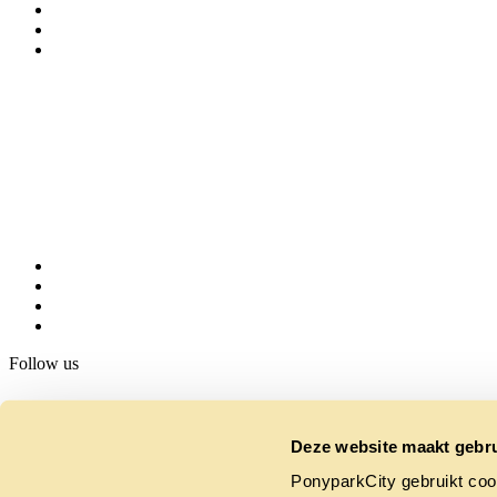
Follow us
Deze website maakt gebru
PonyparkCity gebruikt coo