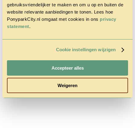
gebruiksvriendelijker te maken en om u op en buiten de
website relevante aanbiedingen te tonen. Lees hoe
PonyparkCity.nl omgaat met cookies in ons
privacy
Home
statement
.
Het Park
Cowboy
House
Actie
Cookie instellingen wijzigen
Herfstvakantie
Vragen &
Contact
Accepteer alles
Tarieven &
Reserveren
Weigeren