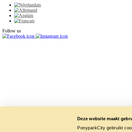
Follow us
Deze website maakt gebru
PonyparkCity gebruikt coo