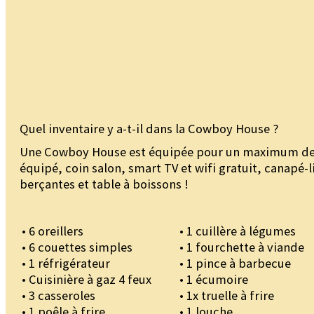
Quel inventaire y a-t-il dans la Cowboy House ?
Une Cowboy House est équipée pour un maximum de 2 a
équipé, coin salon, smart TV et wifi gratuit, canapé-
berçantes et table à boissons !
• 6 oreillers
• 1 cuillère à légumes
• 6 couettes simples
• 1 fourchette à viande
• 1 réfrigérateur
• 1 pince à barbecue
• Cuisinière à gaz 4 feux
• 1 écumoire
• 3 casseroles
• 1x truelle à frire
• 1 poêle à frire
• 1 louche