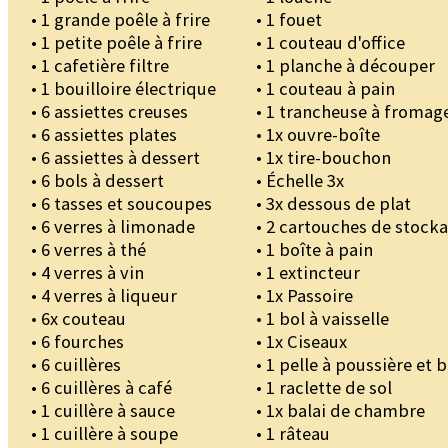
• 1 grande poêle à frire
• 1 fouet
• 1 petite poêle à frire
• 1 couteau d'office
• 1 cafetière filtre
• 1 planche à découper
• 1 bouilloire électrique
• 1 couteau à pain
• 6 assiettes creuses
• 1 trancheuse à fromag
• 6 assiettes plates
• 1x ouvre-boîte
• 6 assiettes à dessert
• 1x tire-bouchon
• 6 bols à dessert
• Échelle 3x
• 6 tasses et soucoupes
• 3x dessous de plat
• 6 verres à limonade
• 2 cartouches de stock
• 6 verres à thé
• 1 boîte à pain
• 4 verres à vin
• 1 extincteur
• 4 verres à liqueur
• 1x Passoire
• 6x couteau
• 1 bol à vaisselle
• 6 fourches
• 1x Ciseaux
• 6 cuillères
• 1 pelle à poussière et 
• 6 cuillères à café
• 1 raclette de sol
• 1 cuillère à sauce
• 1x balai de chambre
• 1 cuillère à soupe
• 1 râteau