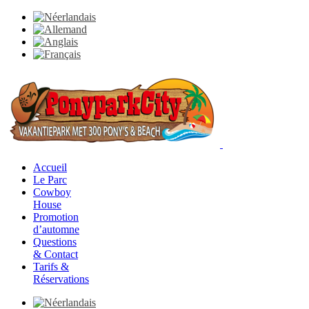
Accueil
Le Parc
Cowboy
House
Promotion
d’automne
Questions
& Contact
Tarifs &
Réservations