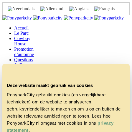
Accueil
Le Parc
Cowboy
House
Promotion
d’automne
Questions
& Contact
Tarifs &
Réservations
Deze website maakt gebruik van cookies
PonyparkCity gebruikt cookies (en vergelijkbare
technieken) om de website te analyseren,
PonyparkCity_Judith
gebruiksvriendelijker te maken en om u op en buiten de
website relevante aanbiedingen te tonen. Lees hoe
avril 4, 2017 1:43 pm
Publié par
admin
PonyparkCity.nl omgaat met cookies in ons
privacy
statement
.