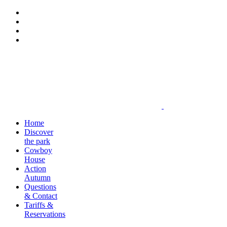
Home
Discover
the park
Cowboy
House
Action
Autumn
Questions
& Contact
Tariffs &
Reservations