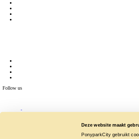
Follow us
Deze website maakt gebru
PonyparkCity gebruikt coo