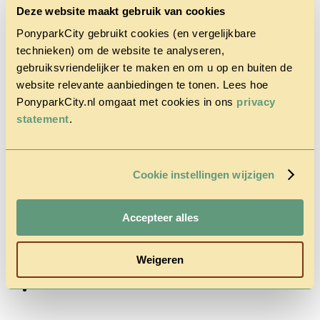
Deze website maakt gebruik van cookies
PonyparkCity gebruikt cookies (en vergelijkbare
technieken) om de website te analyseren,
gebruiksvriendelijker te maken en om u op en buiten de
website relevante aanbiedingen te tonen. Lees hoe
Home
PonyparkCity.nl omgaat met cookies in ons
privacy
Discover
statement
.
the park
Cowboy
House
Action
Cookie instellingen wijzigen
Autumn
Questions
& Contact
Tariffs &
Accepteer alles
Reservations
Weigeren