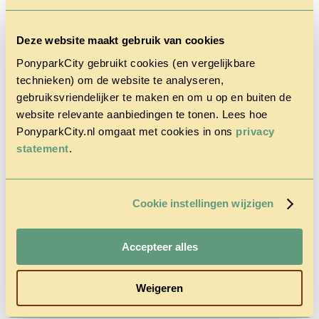
Deze website maakt gebruik van cookies
PonyparkCity gebruikt cookies (en vergelijkbare
technieken) om de website te analyseren,
gebruiksvriendelijker te maken en om u op en buiten de
Home
Discover
website relevante aanbiedingen te tonen. Lees hoe
the park
PonyparkCity.nl omgaat met cookies in ons
privacy
Cowboy
statement
.
House
Action
Autumn
Questions
& Contact
Cookie instellingen wijzigen
Tariffs &
Reservations
Accepteer alles
Weigeren