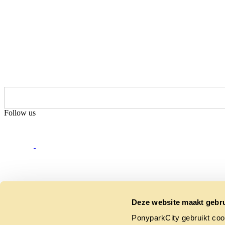
Follow us
Deze website maakt gebru
PonyparkCity gebruikt coo