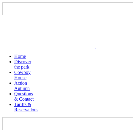
Home
Discover
the park
Cowboy
House
Action
Autumn
Questions
& Contact
Tariffs &
Reservations