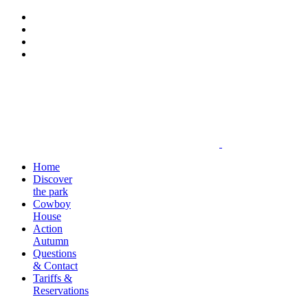
Home
Discover
the park
Cowboy
House
Action
Autumn
Questions
& Contact
Tariffs &
Reservations