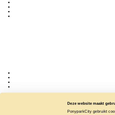
Follow us
Deze website maakt gebru
PonyparkCity gebruikt coo