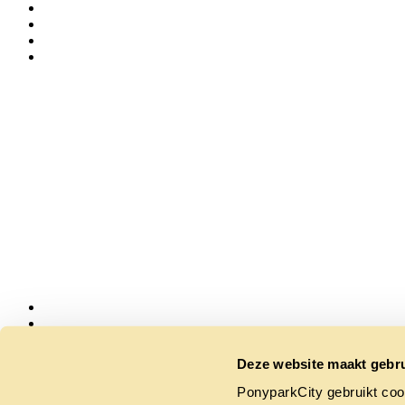
Deze website maakt gebru
Follow us
PonyparkCity gebruikt coo