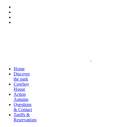
Home
Discover
the park
Cowboy
House
Action
Autumn
Questions
& Contact
Tariffs &
Reservations