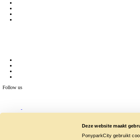
Follow us
Deze website maakt gebru
PonyparkCity gebruikt coo