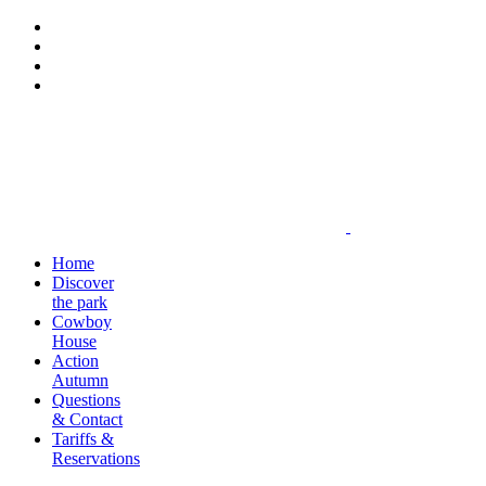
Home
Discover
the park
Cowboy
House
Action
Autumn
Questions
& Contact
Tariffs &
Reservations