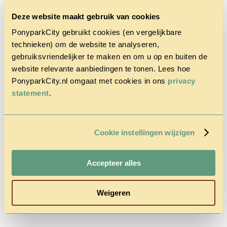
Deze website maakt gebruik van cookies
PonyparkCity gebruikt cookies (en vergelijkbare
technieken) om de website te analyseren,
gebruiksvriendelijker te maken en om u op en buiten de
website relevante aanbiedingen te tonen. Lees hoe
Home
Het Park
PonyparkCity.nl omgaat met cookies in ons
privacy
Cowboy
statement
.
House
Actie
Herfstvakantie
Vragen &
Cookie instellingen wijzigen
Contact
Tarieven &
Reserveren
Accepteer alles
Weigeren