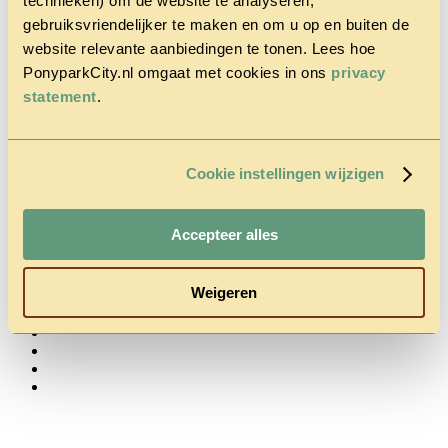
technieken) om de website te analyseren,
gebruiksvriendelijker te maken en om u op en buiten de
website relevante aanbiedingen te tonen. Lees hoe
PonyparkCity.nl omgaat met cookies in ons
privacy
statement
.
Home
Het Park
Cowboy
Cookie instellingen wijzigen
House
Actie
Herfstvakantie
Accepteer alles
Vragen &
Contact
Tarieven &
Weigeren
Reserveren