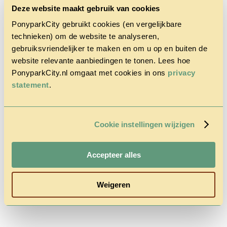
Deze website maakt gebruik van cookies
PonyparkCity gebruikt cookies (en vergelijkbare
technieken) om de website te analyseren,
gebruiksvriendelijker te maken en om u op en buiten de
website relevante aanbiedingen te tonen. Lees hoe
Home
PonyparkCity.nl omgaat met cookies in ons
privacy
Het Park
statement
.
Cowboy
House
Actie
Herfstvakantie
Vragen &
Cookie instellingen wijzigen
Contact
Tarieven &
Reserveren
Accepteer alles
Weigeren