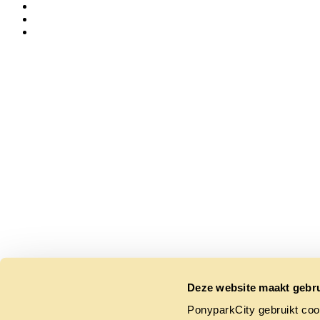
Deze website maakt gebru
PonyparkCity gebruikt coo