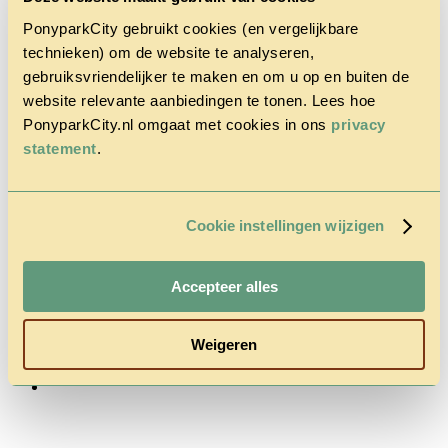
PonyparkCity gebruikt cookies (en vergelijkbare
technieken) om de website te analyseren,
gebruiksvriendelijker te maken en om u op en buiten de
website relevante aanbiedingen te tonen. Lees hoe
PonyparkCity.nl omgaat met cookies in ons
privacy
Accueil
statement
.
Le Parc
Cowboy
House
Promotion
Cookie instellingen wijzigen
d’automne
Questions
& Contact
Tarifs &
Accepteer alles
Réservations
Weigeren