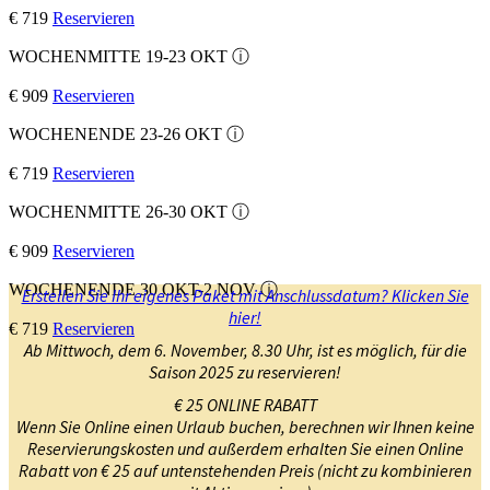
€ 719
Reservieren
WOCHENMITTE 19-23 OKT
ⓘ
€ 909
Reservieren
WOCHENENDE 23-26 OKT
ⓘ
€ 719
Reservieren
WOCHENMITTE 26-30 OKT
ⓘ
€ 909
Reservieren
WOCHENENDE 30 OKT-2 NOV
ⓘ
Erstellen Sie Ihr eigenes Paket mit Anschlussdatum? Klicken Sie
hier!
€ 719
Reservieren
Ab Mittwoch, dem 6. November, 8.30 Uhr, ist es möglich, für die
Saison 2025 zu reservieren!
€ 25 ONLINE RABATT
Wenn Sie Online einen Urlaub buchen, berechnen wir Ihnen keine
Reservierungskosten und außerdem erhalten Sie einen Online
Rabatt von € 25 auf untenstehenden Preis (nicht zu kombinieren