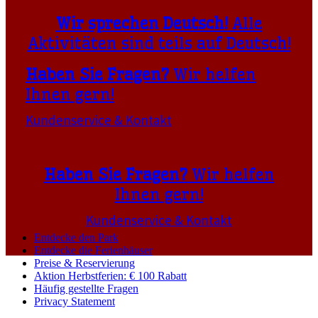
Wir sprechen Deutsch!
Alle
Aktivitäten sind teils auf Deutsch!
Haben Sie Fragen?
Wir helfen
Ihnen gern!
Kundenservice & Kontakt
Haben Sie Fragen?
Wir helfen
Ihnen gern!
Kundenservice & Kontakt
Entdecke den Park
Entdecke die Ferienhäuser
Preise & Reservierung
Aktion Herbstferien: € 100 Rabatt
Häufig gestellte Fragen
Privacy Statement