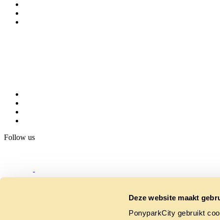
Follow us
Deze website maakt gebru
PonyparkCity gebruikt coo