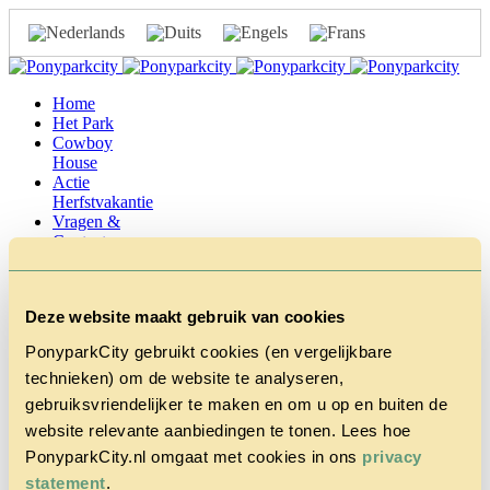
Home
Het Park
Cowboy
House
Actie
Herfstvakantie
Vragen &
Contact
Tarieven &
Reserveren
Deze website maakt gebruik van cookies
PonyparkCity gebruikt cookies (en vergelijkbare
technieken) om de website te analyseren,
PonyparkCity_Greet
gebruiksvriendelijker te maken en om u op en buiten de
website relevante aanbiedingen te tonen. Lees hoe
april 4, 2017 1:53 pm
Gepubliceerd door
admin
PonyparkCity.nl omgaat met cookies in ons
privacy
statement
.