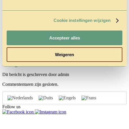
Tarieven &
Reserveren
Cookie instellingen wijzigen
brigitte-emmers
Accepteer alles
oktober 27, 2015 4:39 pm
Gepubliceerd door
admin
Weigeren
Gecategoriseerd in :
Dit bericht is geschreven door admin
Commententaren zijn gesloten.
Follow us