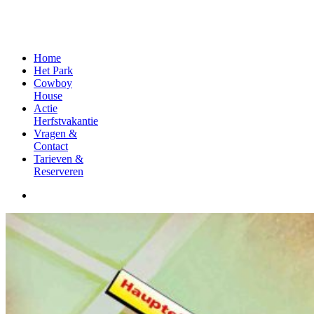
Home
Het Park
Cowboy
House
Actie
Herfstvakantie
Vragen &
Contact
Tarieven &
Reserveren