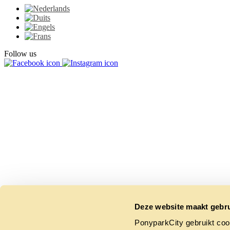
Follow us
Deze website maakt gebru
PonyparkCity gebruikt coo