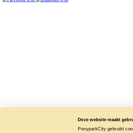
Deze website maakt gebru
PonyparkCity gebruikt coo