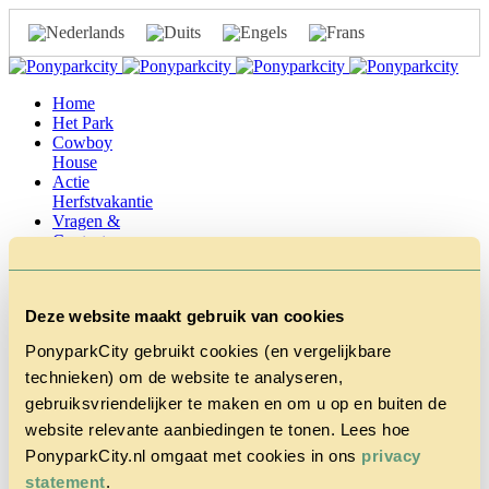
Home
Het Park
Cowboy
House
Actie
Herfstvakantie
Vragen &
Contact
Tarieven &
Reserveren
Deze website maakt gebruik van cookies
PonyparkCity gebruikt cookies (en vergelijkbare
technieken) om de website te analyseren,
Brochure 2022 DE
gebruiksvriendelijker te maken en om u op en buiten de
website relevante aanbiedingen te tonen. Lees hoe
december 2, 2021 9:41 am
Gepubliceerd door
Laura Bembom
PonyparkCity.nl omgaat met cookies in ons
privacy
statement
.