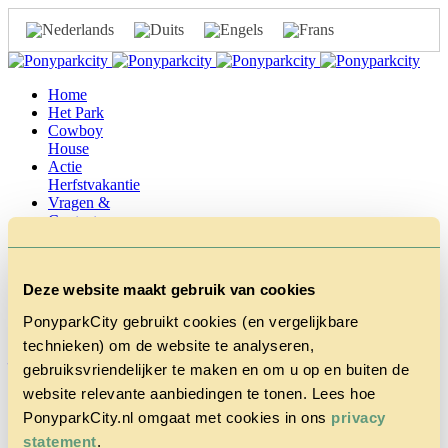
Home
Het Park
Cowboy
House
Actie
Herfstvakantie
Vragen &
Contact
Tarieven &
Reserveren
Deze website maakt gebruik van cookies
PonyparkCity gebruikt cookies (en vergelijkbare
technieken) om de website te analyseren,
_56A2542_i
gebruiksvriendelijker te maken en om u op en buiten de
website relevante aanbiedingen te tonen. Lees hoe
december 1, 2021 4:37 pm
Gepubliceerd door
Laura Bembom
PonyparkCity.nl omgaat met cookies in ons
privacy
statement
.