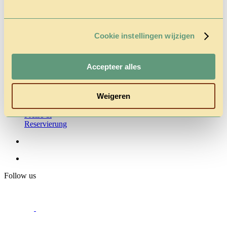
Cookie instellingen wijzigen
Home
Der Park
Cowboy
Accepteer alles
House
Herbst
Rabatt-Aktion
Weigeren
Fragen &
Kontakt
Preise &
Reservierung
Follow us