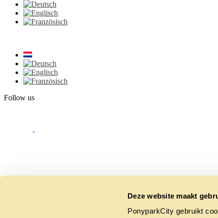
Follow us
Deze website maakt gebru
PonyparkCity gebruikt coo