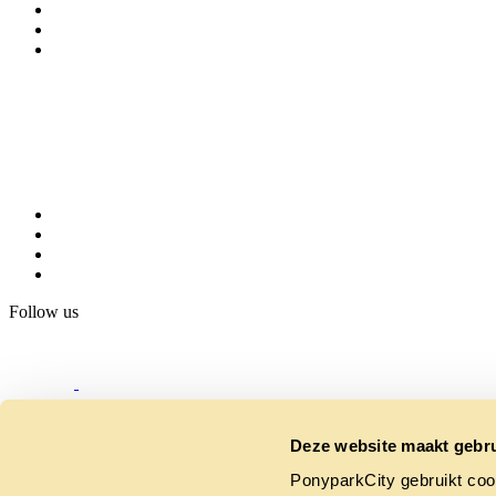
Follow us
Deze website maakt gebru
PonyparkCity gebruikt coo